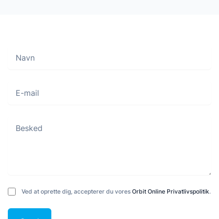
Navn
Move along, nothing to see here
E-mail
Besked
Ved at oprette dig, accepterer du vores
Orbit Online Privatlivspolitik
.