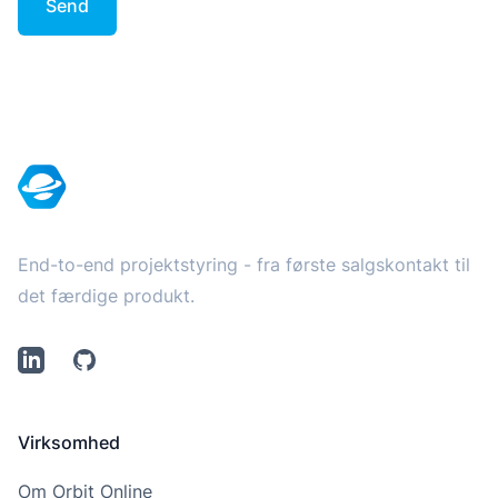
Send
Footer
End-to-end projektstyring - fra første salgskontakt til
det færdige produkt.
LinkedIn
Github
Virksomhed
Om Orbit Online