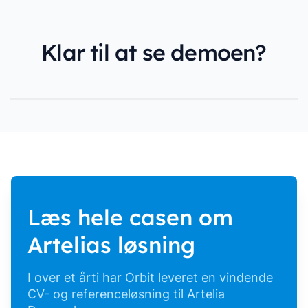
Klar til at se demoen?
Læs hele casen om
Artelias løsning
I over et årti har Orbit leveret en vindende
CV- og referenceløsning til Artelia