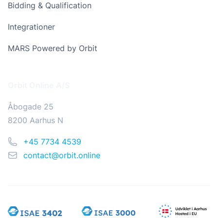
Bidding & Qualification
Integrationer
MARS Powered by Orbit
Addresse
Orbit Online A/S
Åbogade 25
8200 Aarhus N
Telefon
+45 7734 4539
Email
contact@orbit.online