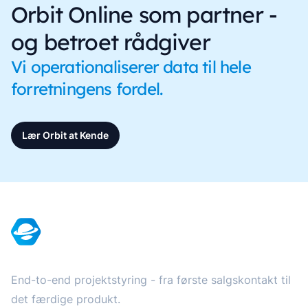
Orbit Online som partner -
og betroet rådgiver
Vi operationaliserer data til hele
forretningens fordel.
Lær Orbit at Kende
Footer
End-to-end projektstyring - fra første salgskontakt til
det færdige produkt.