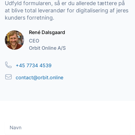
Udfyld formularen, så er du allerede tættere på
at blive total leverandør for digitalisering af jeres
kunders forretning.
René Dalsgaard
CEO
Orbit Online A/S
Telefon
+45 7734 4539
Email
contact@orbit.online
Navn
Move along, nothing to see here