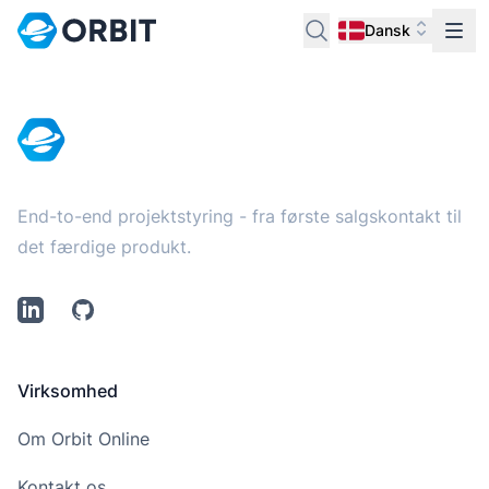
Dansk
Footer
End-to-end projektstyring - fra første salgskontakt til
det færdige produkt.
LinkedIn
Github
Virksomhed
Om Orbit Online
Kontakt os