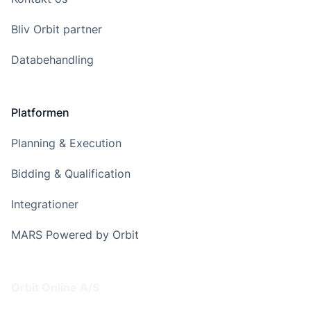
Bliv Orbit partner
Databehandling
Platformen
Planning & Execution
Bidding & Qualification
Integrationer
MARS Powered by Orbit
Addresse
Orbit Online A/S