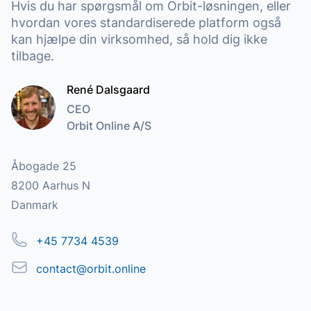
Hvis du har spørgsmål om Orbit-løsningen, eller
hvordan vores standardiserede platform også
kan hjælpe din virksomhed, så hold dig ikke
tilbage.
René Dalsgaard
CEO
Orbit Online A/S
Addresse
Åbogade 25
8200 Aarhus N
Danmark
Telefon
+45 7734 4539
Email
contact@orbit.online