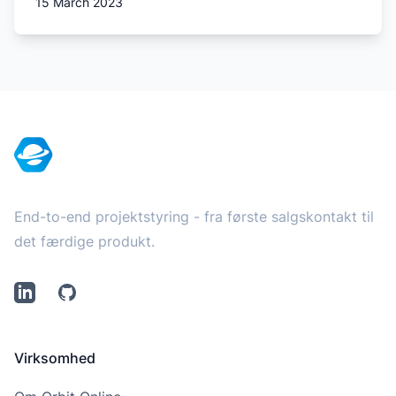
15 March 2023
Footer
End-to-end projektstyring - fra første salgskontakt til
det færdige produkt.
LinkedIn
Github
Virksomhed