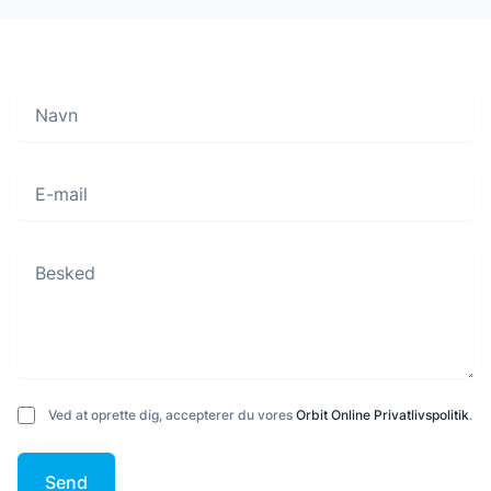
Navn
Move along, nothing to see here
E-mail
Besked
Ved at oprette dig, accepterer du vores
Orbit Online Privatlivspolitik
.
Send