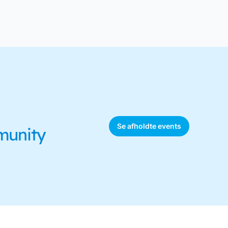
Se afholdte events
mmunity