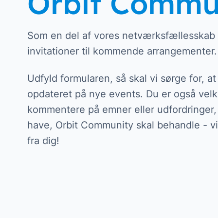
Orbit Commu
digitalisering i din ind
Som en del af vores netværksfællesskab
Læs om Orbit Onli
invitationer til kommende arrangementer.
Udfyld formularen, så skal vi sørge for, a
opdateret på nye events. Du er også velk
kommentere på emner eller udfordringer,
have, Orbit Community skal behandle - vi 
fra dig!