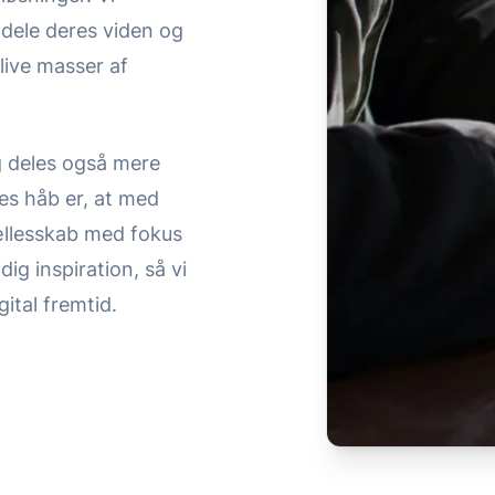
t dele deres viden og
blive masser af
og deles også mere
res håb er, at med
ællesskab med fokus
ig inspiration, så vi
gital fremtid.