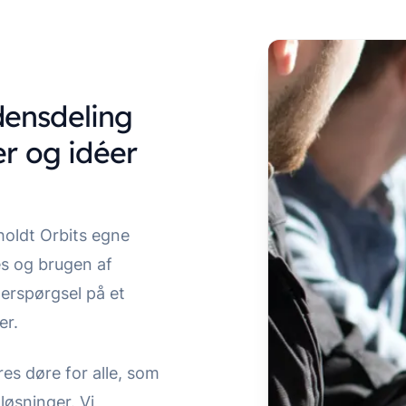
idensdeling
er og idéer
holdt Orbits egne
s og brugen af
terspørgsel på et
er.
es døre for alle, som
løsninger. Vi