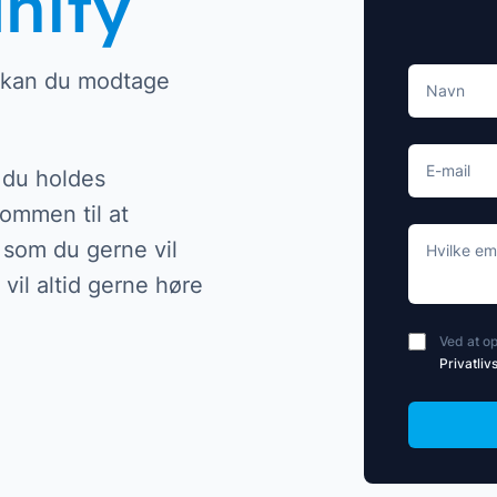
nity
ustri.
Udforsk alle kundehistorie
Udforsk Orbit integratione
Navn
 kan du modtage
ne
E-mail
t du holdes
ommen til at
Hvilke emn
 som du gerne vil
vil altid gerne høre
Ved at op
Privatlivs
Move along