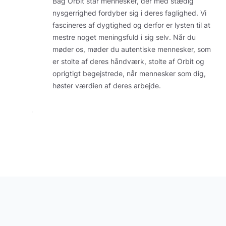
Bag Orbit står mennesker, der med stædig
nysgerrighed fordyber sig i deres faglighed. Vi
fascineres af dygtighed og derfor er lysten til at
mestre noget meningsfuld i sig selv. Når du
møder os, møder du autentiske mennesker, som
er stolte af deres håndværk, stolte af Orbit og
oprigtigt begejstrede, når mennesker som dig,
høster værdien af deres arbejde.