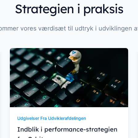
Strategien i praksis
ommer vores værdisæt til udtryk i udviklingen af
Udgivelser Fra Udviklerafdelingen
Indblik i performance-strategien