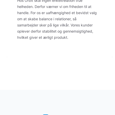
Hos Orbit skal ingen enkeltrelation true
helheden. Derfor værner vi om friheden til at
handle. For os er uafhængighed et bevidst valg
om at skabe balance i relationer, så
samarbejder sker på lige vilkår. Vores kunder
oplever derfor stabilitet og gennemsigtighed,
hvilket giver et ærligt produkt.