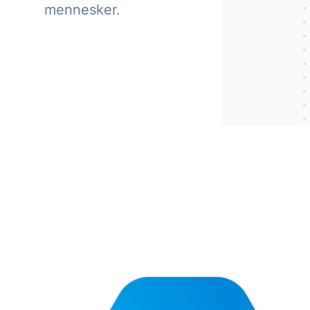
digitalisering i din ind
mennesker.
Læs om Orbit Onli