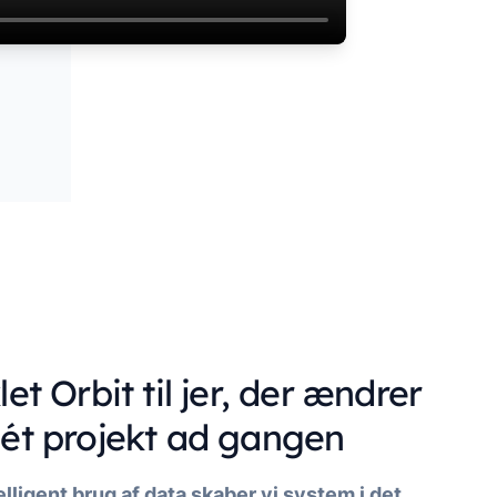
r
r
→
→
let Orbit til jer, der ændrer
 ét projekt ad gangen
ligent brug af data skaber vi system i det