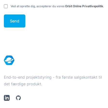
Ved at oprette dig, accepterer du vores
Orbit Online Privatlivspolitik
.
Send
Footer
End-to-end projektstyring - fra første salgskontakt til
det færdige produkt.
LinkedIn
Github