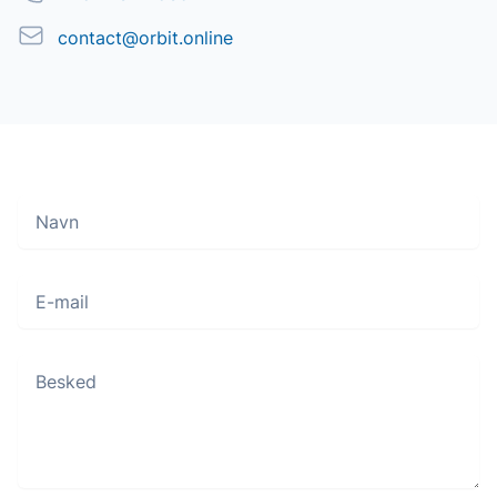
Email
contact@orbit.online
Navn
Move along, nothing to see here
E-mail
Besked