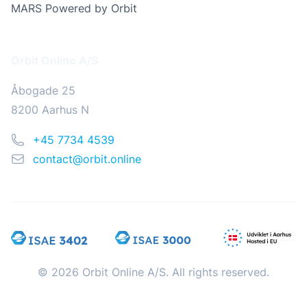
MARS Powered by Orbit
Addresse
Orbit Online A/S
Åbogade 25
8200 Aarhus N
Telefon
+45 7734 4539
Email
contact@orbit.online
© 2026 Orbit Online A/S. All rights reserved.