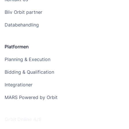
Bliv Orbit partner
Databehandling
Platformen
Planning & Execution
Bidding & Qualification
Integrationer
MARS Powered by Orbit
Addresse
Orbit Online A/S