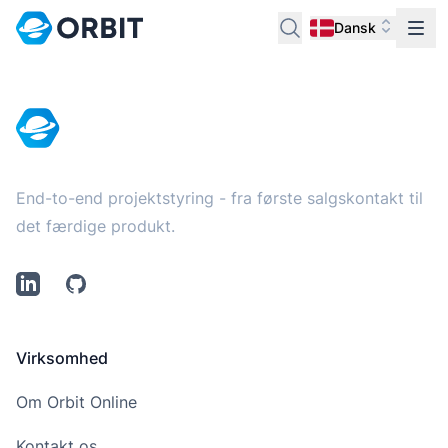
Dansk
Footer
End-to-end projektstyring - fra første salgskontakt til
det færdige produkt.
LinkedIn
Github
Virksomhed
Om Orbit Online
Kontakt os