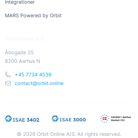
Integrationer
MARS Powered by Orbit
Addresse
Orbit Online A/S
Åbogade 25
8200 Aarhus N
Telefon
+45 7734 4539
Email
contact@orbit.online
© 2026 Orbit Online A/S. All rights reserved.