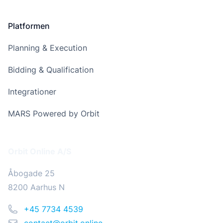
Platformen
Planning & Execution
Bidding & Qualification
Integrationer
MARS Powered by Orbit
Addresse
Orbit Online A/S
Åbogade 25
8200 Aarhus N
Telefon
+45 7734 4539
Email