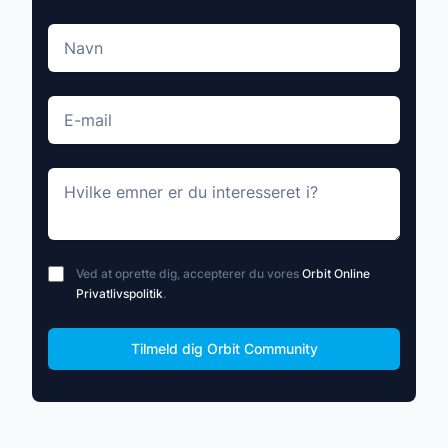
Navn
E-mail
Hvilke emner er du interesseret i?
Ved at oprette dig, accepterer du vores
Orbit Online
Privatlivspolitik
.
Move along, nothing to see here
Tilmeld dig Orbit Community