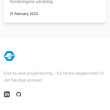
forretningens udvikling.
21 February 2023
Footer
End-to-end projektstyring - fra første salgskontakt til
det færdige produkt.
LinkedIn
Github