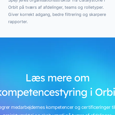
Spejl jeres organisationsstruktur fra CatalystOne i
Orbit på tværs af afdelinger, teams og rolletyper.
Giver korrekt adgang, bedre filtrering og skarpere
rapporter.
Læs mere om
kompetencestyring i Orbi
egrer medarbejdernes kompetencer og certificeringer til