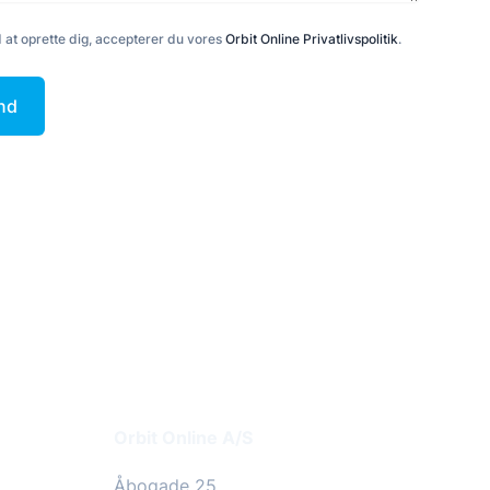
 at oprette dig, accepterer du vores
Orbit Online Privatlivspolitik
.
nd
Addresse
Orbit Online A/S
Åbogade 25