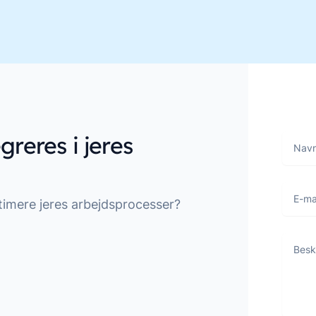
greres i jeres
Navn
E-mail
timere jeres arbejdsprocesser?
Beske