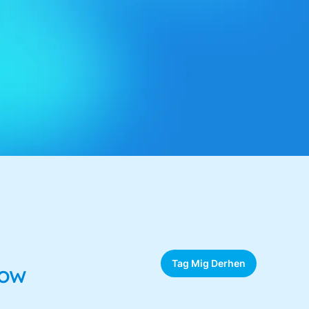
Tag Mig Derhen
low