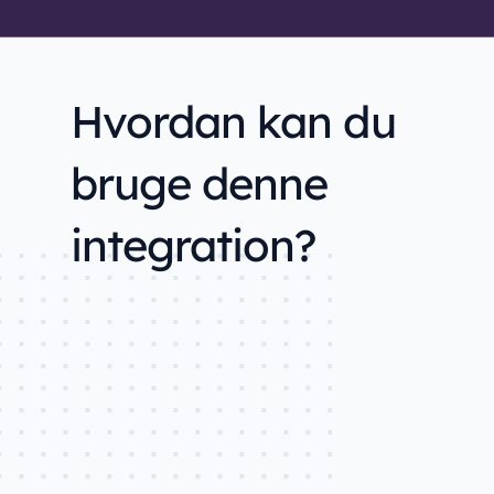
digitalisering i din ind
Læs om Orbit Onli
Hvordan kan du
bruge denne
integration?