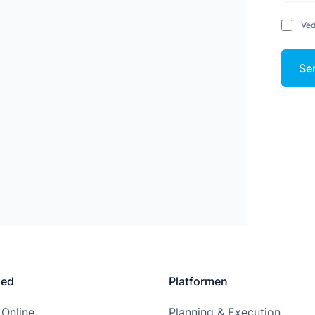
Ved
Se
hed
Platformen
 Online
Planning & Execution