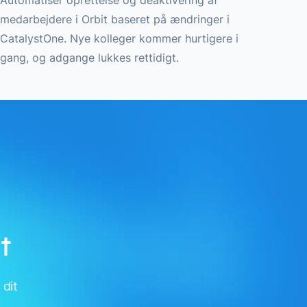
Automatiser oprettelse og deaktivering af
medarbejdere i Orbit baseret på ændringer i
CatalystOne. Nye kolleger kommer hurtigere i
gang, og adgange lukkes rettidigt.
t
 dit