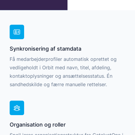
ustri.
Udforsk alle kundehistorie
Udforsk Orbit integratione
ne
Synkronisering af stamdata
Få medarbejderprofiler automatisk oprettet og
vedligeholdt i Orbit med navn, titel, afdeling,
kontaktoplysninger og ansættelsesstatus. Én
sandhedskilde og færre manuelle rettelser.
Organisation og roller