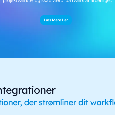
projektværktøj og skab værdi på tværs af afdelinger.
Læs Mere Her
ntegrationer
ioner, der strømliner dit workf