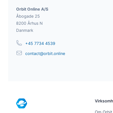
Addresse
Orbit Online A/S
Åbogade 25
8200 Århus N
Danmark
Telefon
+45 7734 4539
Email
contact@orbit.online
Footer
Virksom
Om Orbit