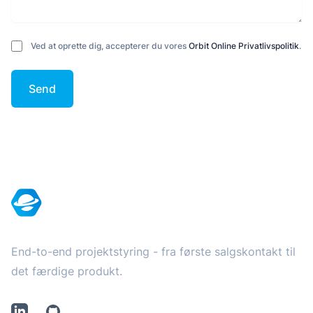
Ved at oprette dig, accepterer du vores
Orbit Online Privatlivspolitik
.
Send
Footer
End-to-end projektstyring - fra første salgskontakt til
det færdige produkt.
LinkedIn
Github