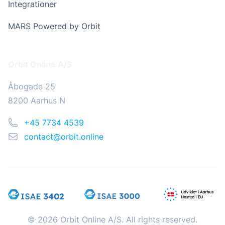
Integrationer
MARS Powered by Orbit
Addresse
Orbit Online A/S
Åbogade 25
8200 Aarhus N
Telefon
+45 7734 4539
Email
contact@orbit.online
© 2026 Orbit Online A/S. All rights reserved.