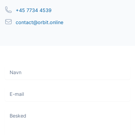
Telefon
+45 7734 4539
Email
contact@orbit.online
Navn
Move along, nothing to see here
E-mail
Besked