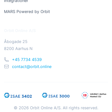
Integrationer
MARS Powered by Orbit
Addresse
Orbit Online A/S
Åbogade 25
8200 Aarhus N
Telefon
+45 7734 4539
Email
contact@orbit.online
© 2026 Orbit Online A/S. All rights reserved.