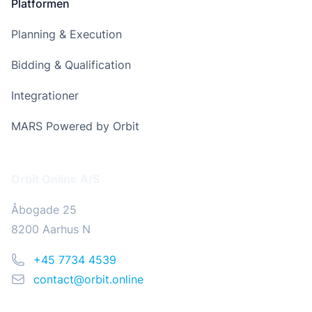
Platformen
Planning & Execution
Bidding & Qualification
Integrationer
MARS Powered by Orbit
Addresse
Orbit Online A/S
Åbogade 25
8200 Aarhus N
Telefon
+45 7734 4539
Email
contact@orbit.online