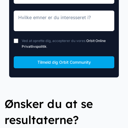
Hvilke emner er du interesseret i?
Ved at oprette dig, accepterer du vores
Orbit Online
Privatlivspolitik
.
Move along, nothing to see here
Tilmeld dig Orbit Community
Ønsker du at se
resultaterne?