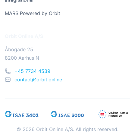
MARS Powered by Orbit
Addresse
Orbit Online A/S
Åbogade 25
8200 Aarhus N
Telefon
+45 7734 4539
Email
contact@orbit.online
© 2026 Orbit Online A/S. All rights reserved.