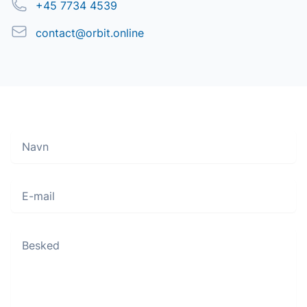
Telefon
+45 7734 4539
Email
contact@orbit.online
Navn
Move along, nothing to see here
E-mail
Besked