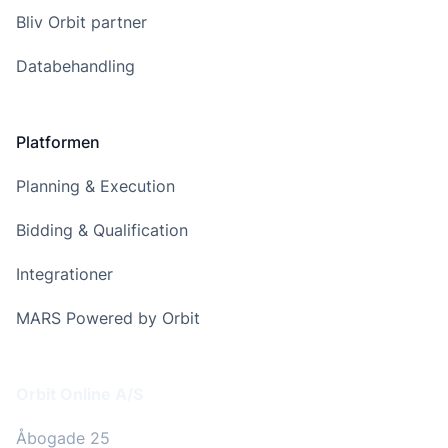
Bliv Orbit partner
Databehandling
Platformen
Planning & Execution
Bidding & Qualification
Integrationer
MARS Powered by Orbit
Addresse
Orbit Online A/S
Åbogade 25