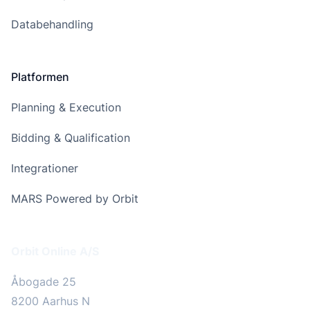
Databehandling
Platformen
Planning & Execution
Bidding & Qualification
Integrationer
MARS Powered by Orbit
Addresse
Orbit Online A/S
Åbogade 25
8200 Aarhus N