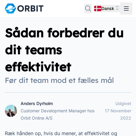
Dansk
Sådan forbedrer du
dit teams
effektivitet
Før dit team mod et fælles mål
Anders Dyrholm
Udgivet
Anders Dyrholm
Customer Development Manager
hos
17 November
Orbit Online A/S
2022
Ræk hånden op, hvis du mener, at effektivitet og