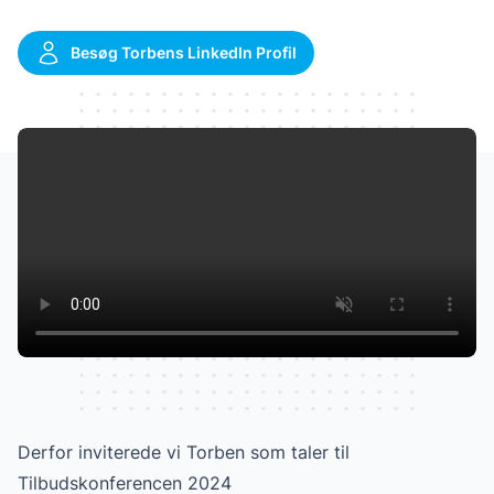
Besøg Torbens LinkedIn Profil
Watch our video to learn more
Derfor inviterede vi Torben som taler til
Tilbudskonferencen 2024