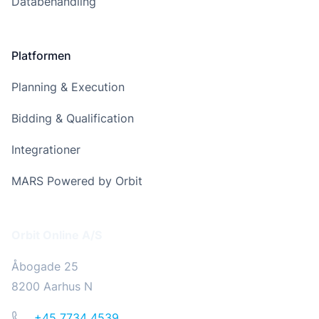
Databehandling
Platformen
Planning & Execution
Bidding & Qualification
Integrationer
MARS Powered by Orbit
Addresse
Orbit Online A/S
Åbogade 25
8200 Aarhus N
Telefon
+45 7734 4539