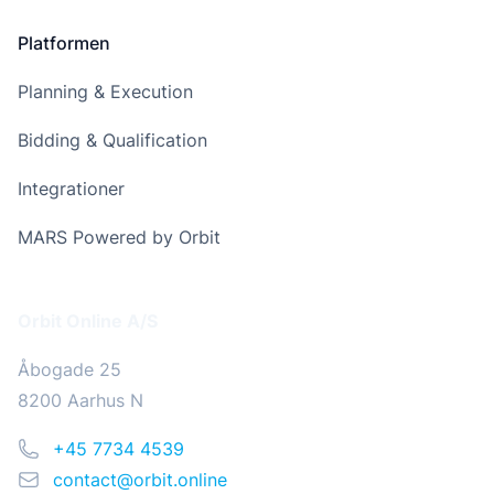
Platformen
Planning & Execution
Bidding & Qualification
Integrationer
MARS Powered by Orbit
Addresse
Orbit Online A/S
Åbogade 25
8200 Aarhus N
Telefon
+45 7734 4539
Email
contact@orbit.online